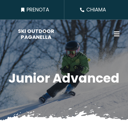
Salta
PRENOTA
PRENOTA
CHIAMA
CHIAMA
al
contenuto
SKI OUTDOOR
PAGANELLA
Junior Advanced