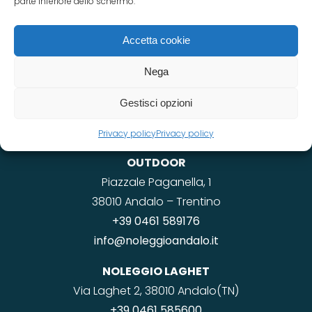
parte inferiore dello schermo.
Accetta cookie
Nega
Gestisci opzioni
Privacy policy
Privacy policy
NOLEGGIO RINDOLE – SCI & SNOW – BIKE &
OUTDOOR
Piazzale Paganella, 1
38010 Andalo – Trentino
+39 0461 589176
info@noleggioandalo.it
NOLEGGIO LAGHET
Via Laghet 2, 38010 Andalo(TN)
+39 0461 585600