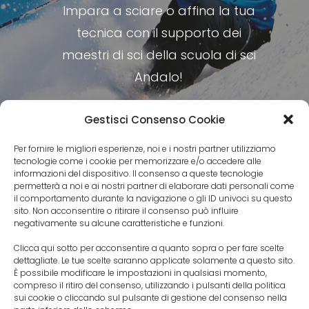
Impara a sciare o affina la tua
tecnica con il supporto dei
maestri di sci della scuola di sci
Andalo!
Gestisci Consenso Cookie
Per fornire le migliori esperienze, noi e i nostri partner utilizziamo
Prenota una lezione
tecnologie come i cookie per memorizzare e/o accedere alle
informazioni del dispositivo. Il consenso a queste tecnologie
permetterà a noi e ai nostri partner di elaborare dati personali come
il comportamento durante la navigazione o gli ID univoci su questo
sito. Non acconsentire o ritirare il consenso può influire
negativamente su alcune caratteristiche e funzioni.
Clicca qui sotto per acconsentire a quanto sopra o per fare scelte
dettagliate. Le tue scelte saranno applicate solamente a questo sito.
È possibile modificare le impostazioni in qualsiasi momento,
compreso il ritiro del consenso, utilizzando i pulsanti della politica
sui cookie o cliccando sul pulsante di gestione del consenso nella