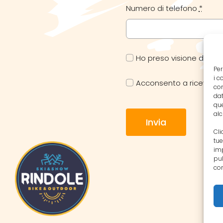
Numero di telefono
*
Ho preso visione della 
Per
i c
Acconsento a ricevere 
con
dat
que
alc
Invia
Cli
tue
imp
pul
con