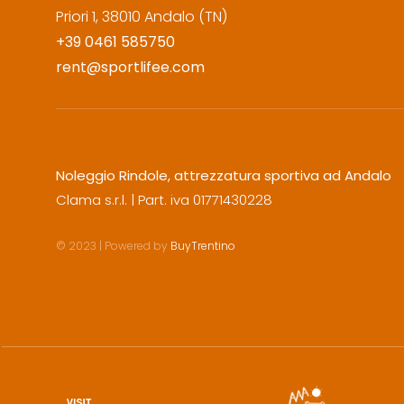
Priori 1, 38010 Andalo (TN)
+39 0461 585750
rent@sportlifee.com
Noleggio Rindole, attrezzatura sportiva ad Andalo
Clama s.r.l. | Part. iva 01771430228
© 2023 | Powered by
BuyTrentino