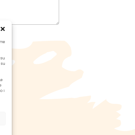
come
 su
 su
Le
e
o i