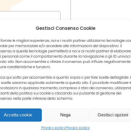
Gestisci Consenso Cookie
privacy policy ed acconsento al trattamento dei dati*
 fornire le migliori esperienze, noi e i nostri partner utilizziamo tecnologie 
ookie per memorizzare e/o accedere alle informazioni del dispositivo. Il
offerte esclusive e materiale informativo/promozionale
senso a queste tecnologie permetterà a noi e ai nostri partner di elaborare
i personali come il comportamento durante la navigazione o gli ID univoci
sto sito. Non acconsentire o ritirare il consenso può influire negativamente
une caratteristiche e funzioni.
cca qui sotto per acconsentire a quanto sopra o per fare scelte dettagliate. 
 scelte saranno applicate solamente a questo sito. È possibile modificare l
ostazioni in qualsiasi momento, compreso il ritiro del consenso, utilizzand
santi della politica sui cookie o cliccando sul pulsante di gestione del
senso nella parte inferiore dello schermo.
Accetta cookie
Nega
Gestisci opzioni
Privacy policy
Privacy policy