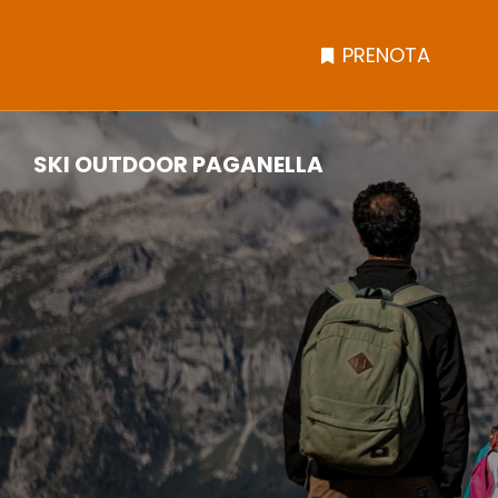
Salta
al
PRENOTA
PRENOTA
contenuto
SKI OUTDOOR PAGANELLA